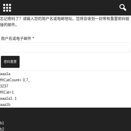
忘记密码了？请输入您的用户名或电邮地址。您将会收到一封带有重置密码链
接的邮件。
用户名或电子邮件
*
密码重置
aaa1a
fftCatCount= 0,7,,
3237
fftCat=1
aaa1a1..1
aaa1b
b1
b2