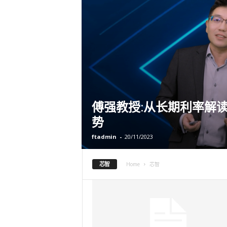
傅强教授:从长期利率解
势
ftadmin
-
20/11/2023
芯智
Home
芯智