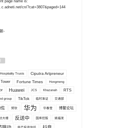
ent page name is:
az.c.adneti.net/cn/?cat=3807&paged=144
新-
签
Ciputra Artpreneur
ospitality Trusts
 Tower
Fortune Times
Hongmeng
Huawei
or
RTS
JCS
Khazanah
TikTok
ed group
临时准证
交通部
华为
特佐
博鳌论坛
努钦
华春莹
反送中
坊大楼
国库控股
姚福发
节跳动
抖音
房产投资信托