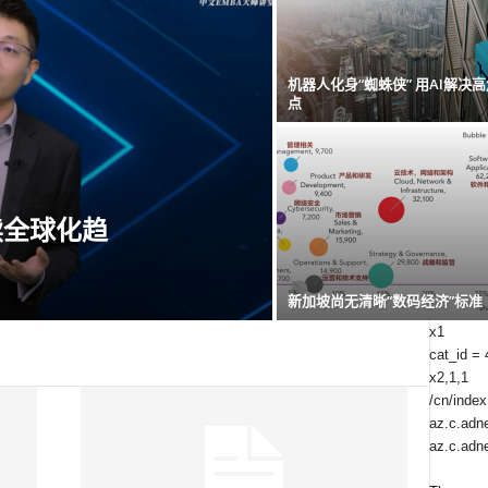
机器人化身“蜘蛛侠” 用AI解决
点
读全球化趋
新加坡尚无清晰“数码经济”标准
x1
cat_id =
x2,1,1
/cn/index
az.c.adne
az.c.adne