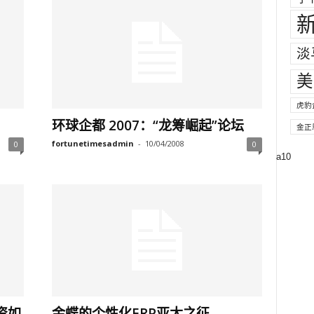
淡
美
虎豹
环球企都 2007：“龙筹崛起”论坛
金正
fortunetimesadmin
-
10/04/2008
0
0
a10
理资如
金蝶的个性化ERP亚太之征