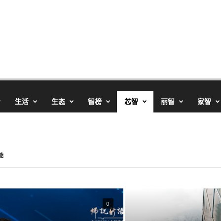
生活
生态
智榜
芯智
丽智
家智
能
0