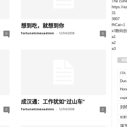
The curr
https://
31
3807
想到吃，就想到你
fftCat=1
x3数码创
fortunetimesadmin
-
12/04/2008
0
0
a1
a2
a3
标
CDL H
Duo
Hon
stapl
成汉通：工作犹如“过山车”
刘
fortunetimesadmin
-
12/04/2008
0
0
双景
字