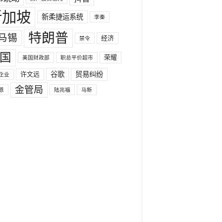
新加坡
新柔捷运系统
李秦
特朗普
马锡
经济
禁令
国
荣耀
美国财政部
职总平价超市
许文远
谷歌
贸易纠纷
企业
金管局
恩
陆兆福
马新