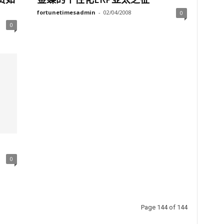
fortunetimesadmin
-
02/04/2008
0
0
0
Page 144 of 144