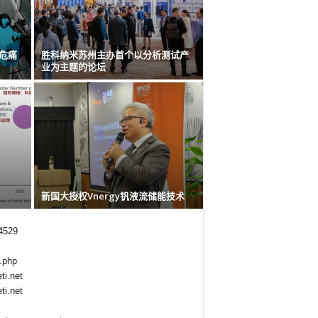
高危痛
胜科纳米苏州主办首个以分析测试产
业为主题的论坛
新国大授权Vnergy钒液流储能技术
 4529
.php
ti.net
ti.net