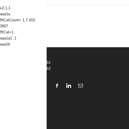
x2,1,1
aaa1a
fftCatCount= 1,7,410,
3807
fftCat=1
aaa1a1..1
aaa1b
b1
b2