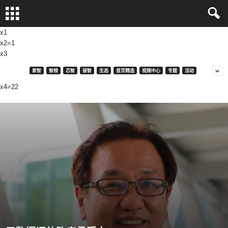
x1
x2=1
x3
家智
智榜
芯智
丽智
生态
首页精选
视频中心
专题
活动
x4=22