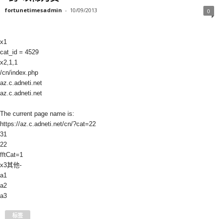
fortunetimesadmin
-
10/09/2013
0
x1
cat_id = 4529
x2,1,1
/cn/index.php
az.c.adneti.net
az.c.adneti.net
The current page name is:
https://az.c.adneti.net/cn/?cat=22
31
22
fftCat=1
x3其他-
a1
a2
a3
标签