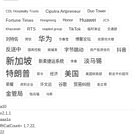
Ciputra Artpreneur
Duo Tower
CDL Hospitality Trusts
Huawei
Fortune Times
Honor
Hongmeng
JCS
RTS
TikTok
Khazanah
stapled group
临时准证
交通部
华为
刘特佐
博鳌论坛
努钦
华春莹
双景坊大楼
反送中
字节跳动
抖音
国库控股
姚福发
房产投资信托
新加坡
淡马锡
新柔捷运系统
李秦
特朗普
美国
经济
禁令
美国财政部
职总平价超市
荣耀
许文远
谷歌
贸易纠纷
虎豹企业
金正恩
金管局
陆兆福
马新
a10
x2,1,1
aaa1a
fftCatCount= 1,7,22,
22