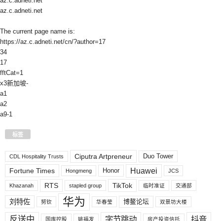
az.c.adneti.net
az.c.adneti.net
The current page name is:
https://az.c.adneti.net/cn/?author=17
34
17
fftCat=1
x3新加坡-
a1
a2
a9-1
标签
Ciputra Artpreneur
Duo Tower
CDL Hospitality Trusts
Huawei
Fortune Times
Honor
Hongmeng
JCS
RTS
TikTok
Khazanah
stapled group
临时准证
交通部
华为
刘特佐
博鳌论坛
努钦
华春莹
双景坊大楼
反送中
字节跳动
抖音
国库控股
姚福发
房产投资信托