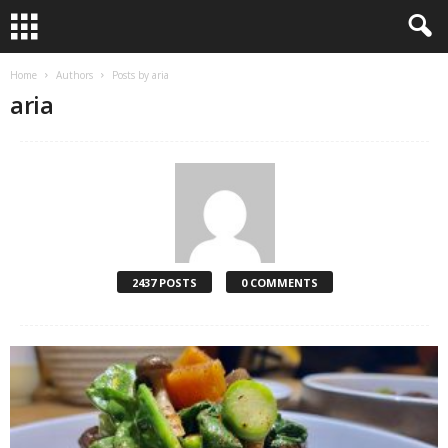
Home
Authors
Posts by aria
aria
2437 POSTS
0 COMMENTS