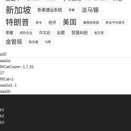
新加坡
淡马锡
新柔捷运系统
李秦
特朗普
美国
经济
禁令
美国财政部
职总平价超市
荣耀
许文远
谷歌
贸易纠纷
虎豹企业
金正恩
金管局
陆兆福
马新
a10
aaa1a
fftCatCount= 1,7,15,
17
fftCat=1
aaa1a1..1
aaa1b
b1
b2
b3