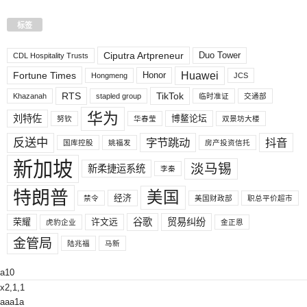
标签
Ciputra Artpreneur
Duo Tower
CDL Hospitality Trusts
Huawei
Fortune Times
Honor
Hongmeng
JCS
RTS
TikTok
Khazanah
stapled group
临时准证
交通部
华为
刘特佐
博鳌论坛
努钦
华春莹
双景坊大楼
反送中
字节跳动
抖音
国库控股
姚福发
房产投资信托
新加坡
淡马锡
新柔捷运系统
李秦
特朗普
美国
经济
禁令
美国财政部
职总平价超市
荣耀
许文远
谷歌
贸易纠纷
虎豹企业
金正恩
金管局
陆兆福
马新
a10
x2,1,1
aaa1a