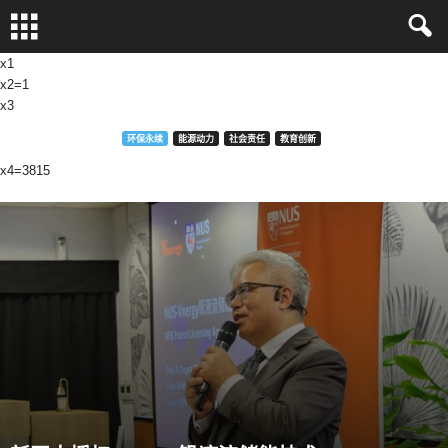
x1
x2=1
x3
环保永续
能源动力
社会责任
教育创新
x4=3815