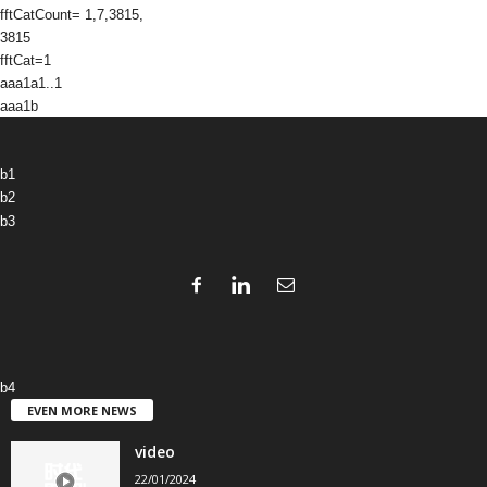
fftCatCount= 1,7,3815,
3815
fftCat=1
aaa1a1..1
aaa1b
b1
b2
b3
b4
EVEN MORE NEWS
video
22/01/2024