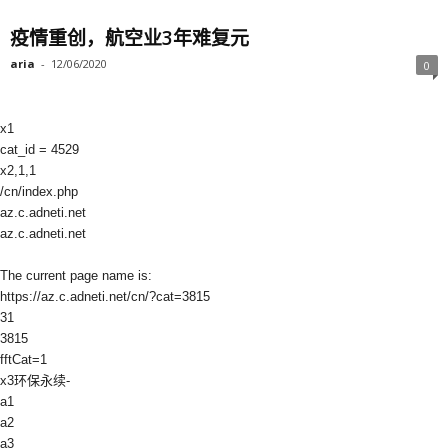
疫情重创，航空业3年难复元
aria
-
12/06/2020
0
x1
cat_id = 4529
x2,1,1
/cn/index.php
az.c.adneti.net
az.c.adneti.net
The current page name is:
https://az.c.adneti.net/cn/?cat=3815
31
3815
fftCat=1
x3环保永续-
a1
a2
a3