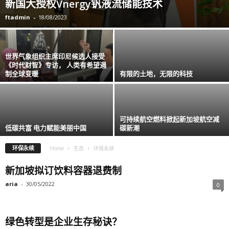
新国大授权Vnergy钒液流储能技术
ftadmin
-
18/08/2023
世界气象组织主席印尼候选人接受
《时代财智》专访， 人类有希望遏
制全球变暖
有限的土地，无限的科技
可持续航空燃料掀起新加坡航空减
低碳共富 电力赋能美丽中国
碳新潮
环保永续
Home
生态
环保永续
新加坡拟订饮料容器退费制
aria
-
30/05/2022
0
绿色转型是企业生存秘诀？