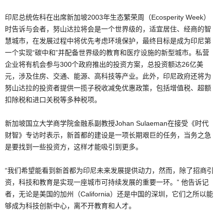
印尼总统佐科在出席新加坡2003年生态繁荣周（Ecosperity Week）
时告诉与会者，努山达拉将会是一个世界级的，适宜居住、经商的智
慧城市，在发展过程中将优先考虑环境保护，最终目标是成为印尼第
一个实现“碳中和”并配备世界级的教育和医疗设施的新型城市。私营
企业将有机会参与300个政府推出的投资方案，总投资额达26亿美
元，涉及住房、交通、能源、高科技等产业。此外，印尼政府还将为
努山达拉的投资者提供一揽子税收减免优惠政策，包括增值税、超额
扣除税和进口关税等多种税项。
新加坡国立大学商学院金融系副教授Johan Sulaeman在接受《时代
财智》专访时表示，新首都的建设是一项长期艰巨的任务，当务之急
是要找到一些投资方，这样才能吸引到更多。
“我们希望能看到新首都为印尼未来发展提供动力，然而，除了招商引
资，科技和教育是实现一座城市可持续发展的重要一环。” 他告诉记
者，无论是美国的加州（California）还是中国的深圳，它们之所以能
够成为科技创新中心，离不开教育和人才。