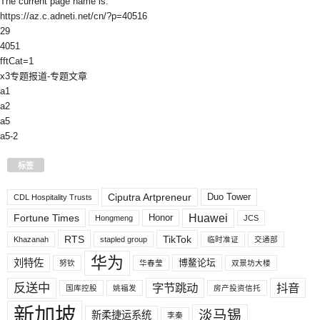
The current page name is:
https://az.c.adneti.net/cn/?p=40516
29
4051
fftCat=1
x3专题报道-专题文章
a1
a2
a5
a5-2
标签
Ciputra Artpreneur
Duo Tower
CDL Hospitality Trusts
Huawei
Fortune Times
Honor
Hongmeng
JCS
RTS
TikTok
Khazanah
stapled group
临时准证
交通部
华为
刘特佐
博鳌论坛
努钦
华春莹
双景坊大楼
反送中
字节跳动
抖音
国库控股
姚福发
房产投资信托
新加坡
淡马锡
新柔捷运系统
李秦