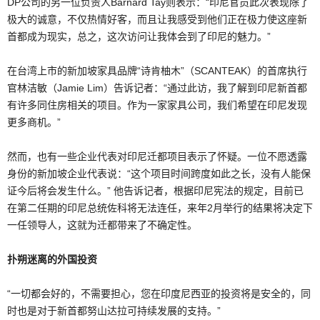
DP公司的另一位负责人Barnard Tay则表示：“印尼官员此次表现除了
极大的诚意，不仅热情好客，而且让我感受到他们正在极力使这座新
首都成为现实，总之，这次访问让我体会到了印尼的魅力。”
在台湾上市的新加坡家具品牌“诗肯柚木”（SCANTEAK）的首席执行
官林洁敏（Jamie Lim）告诉记者：“通过此访，我了解到印尼新首都
有许多同住房相关的项目。作为一家家具公司，我们希望在印尼发现
更多商机。”
然而，也有一些企业代表对印尼迁都项目表示了怀疑。一位不愿透露
身份的新加坡企业代表说：“这个项目时间跨度如此之长，没有人能保
证今后将会发生什么。” 他告诉记者，根据印尼宪法的规定，目前已
在第二任期的印尼总统佐科将无法连任，来年2月举行的结果将决定下
一任领导人，这就为迁都带来了不确定性。
扑朔迷离的外国投资
“一切都会好的，不需要担心，您在印度尼西亚的投资将是安全的，同
时也是对于新首都努山达拉可持续发展的支持。”