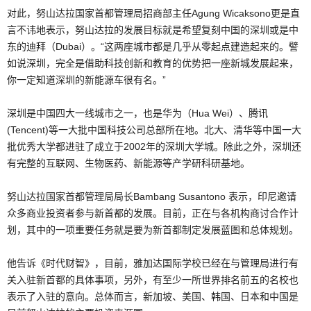
对此，努山达拉国家首都管理局招商部主任Agung Wicaksono更是直
言不讳地表示，努山达拉的发展目标就是希望复刻中国的深圳或是中
东的迪拜（Dubai）。“这两座城市都是几乎从零起点建造起来的。譬
如说深圳，完全是借助科技创新和教育的优势把一座新城发展起来，
你一定知道深圳的新能源车很有名。”
深圳是中国四大一线城市之一，也是华为（Hua Wei）、腾讯
(Tencent)等一大批中国科技公司总部所在地。北大、清华等中国一大
批优秀大学都进驻了成立于2002年的深圳大学城。除此之外，深圳还
有完整的互联网、生物医药、新能源等产学研科研基地。
努山达拉国家首都管理局局长Bambang Susantono 表示，印尼邀请
众多商业投资者参与新首都的发展。目前，正在与各机构商讨合作计
划，其中的一项重要任务就是要为新首都制定发展蓝图和总体规划。
他告诉《时代财智》，目前，雅加达国际学校已经在与管理局进行有
关入驻新首都的具体事项，另外，有至少一所世界排名前五的名校也
表示了入驻的意向。总体而言，新加坡、美国、韩国、日本和中国是