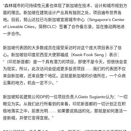
“森林城市的可持续性元素也体现了新加坡在技术、设计和城市规划方
面的理念。新加坡在建筑设计产业具有独到之处，项目遍布世界各
地。目前，努山达拉已与新加坡宜居城市中心（Singapore’s Center
of Liveable Cities，简称CLC）签署了合作备忘录，旨在推动两地进
一步合作。
新加坡代表团的大多数成员在接受采访时对这个庞大项目表示了信
心。新加坡驻印度尼西亚大使郭福成（Kwok Fook Seng ）表示：
“（印尼新首都）是一个具有潜力的项目，即使不是今天，但很快会变
为现实，所以，此次访问会促成更多投资项目……我们的代表团不仅
来自新加坡，还来自整个地区。这就是新加坡的价值所在，一个众商
云集的地方，机会一定不少。”
新加坡知名建筑公司DP的一位项目负责人Gieto Sugianto认为：“一切
眼见为实。从我们此行所看到的来看，印尼新首都的一切计划正在积
极地落实之中，前景光明…… 如果要说挑战的化，那就是如何激活一
座新城，并使它变得宜居。”