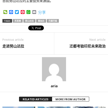
目前努山达拉的主要投资来源国。
WeChat
Facebook
Twitter
Pinterest
WhatsApp
Email
分享
TAGS
苏里奥
努山达拉
雅加达
巴厘巴板
Previous article
Next article
走进努山达拉
迁都考验印尼未来政治
aria
RELATED ARTICLES
MORE FROM AUTHOR