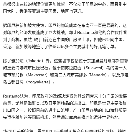
首都努山达拉的地理位置更加优越，不仅处于印尼的中心，而且到中
国大陆、香港等亚洲主要国家、地区也更近。
据印尼驻新加坡大使馆，印尼的物流成本在东南亚一直是最高的，这
对印尼的经济发展造成了巨大挑战，却让Rustanto和他的合作伙伴看
到了商机，虽然飞机目前还在中国的厂房里上漆，但他已经同中国、
香港、新加坡等地签订了往返印尼多个主要城市的好几笔订单。
除了雅加达（Jakarta）外，这些城市包括位于东加里曼丹毗邻新首都
的重要海港城市巴厘巴板，位于南苏拉威西（Sulawesi）岛的第一大
城市望加锡（Makassar）和第二大城市美娜多 (Manado) ，以及爪哇
岛古都日惹（Yogyakarta）。
Rustanto认为，印尼政府的迁都决定将为其公司带来十分广阔的发展
前景，尤其是海鲜类以及日用消耗品的进出口。印尼是世界主要海鲜
出口国之一，按照目前的进出口流程，产自印尼各地的出口海鲜都要
先运往雅加达等国际机场，然后通过库房转换才能运往世界各地。
“按照目前的流程，需要用3-4天的时间把产自巴厘巴板的龙虾、螃蟹