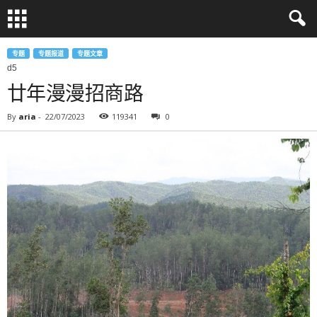
专题
专题报道
专题文章
d5
廿年漫漫招商路
By
aria
-
22/07/2023
119341
0