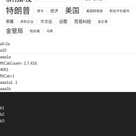
特朗普
美国
经济
禁令
美国财政部
职总平价超市
荣耀
许文远
谷歌
贸易纠纷
虎豹企业
金正恩
金管局
陆兆福
马新
a5-2a
a10
aaa1a
fftCatCount= 2,7,416,
4051
fftCat=1
aaa1a1..1
aaa1b
b1
b2
b3