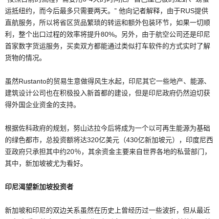
运抵纽约，而今后最多只需要两天。” 他向记者解释，由于RUS提供
直航服务，所以将省区货品繁琐的转运和额外包装环节，如果一切顺
利，整个出口过程的效率将提升80%。另外，由于航空公司还是印尼
首家数字货运服务，买卖双方都能通过类似打车软件的方式实时了解
货物的情况。
虽然Rustanto的贸易生意做得风生水起，印尼其它一些地产、能源、
建筑设计公司也在积极投入新首都的建设，但是印尼政府仍然迫切获
得外国企业资金的支持。
根据佐科政府的规划，努山达拉今后将成为一个以可再生能源为基础
的绿色都市，总投资额将达320亿美元（430亿新加坡元），印度尼西
亚政府只承担其中约20％，其余资金主要来自世界各地的私营部门，
其中，新加坡被尤为看好。
印尼渴望新加坡投资者
新加坡和印尼的双边关系虽然在历史上曾经历过一些波折，但从最近