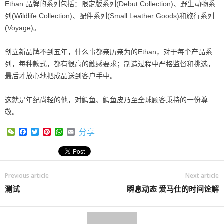
Ethan 品牌的系列包括：限定版系列(Debut Collection)、野生动物系
列(Wildlife Collection)、配件系列(Small Leather Goods)和旅行系列
(Voyage)。
创立新品牌不到五年，什么事都亲历亲为的Ethan，对于每个产品系
列，每种款式，都有很高的触感要求；制造过程中严格监督和挑选，
最后才放心地把成品送到客户手中。
这就是年纪尚轻的他，对鳄鱼、鳄鱼皮乃至全球顾客秉持的一份尊
敬。
WeChat
Facebook
Twitter
Pinterest
WhatsApp
Email
分享
Previous article
Next article
测试
瞬息动态 爱马仕的时间诠解