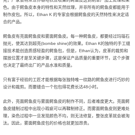
先，厂家会将从世界各地农庄收集的鳄鱼皮送到制革厂加工处理和染
色。由于鳄鱼皮本身的特性和天然纹理，并非所有的鳄鱼皮都能用于
制作皮包。所以，Ethan K 的专家会根据鳄鱼皮的天然特性来决定适
合的产品。
鳄鱼皮有亮面鳄鱼皮和雾面鳄鱼皮。每一种鳄鱼皮，都要经过玛瑙石
抛光，使其达到超亮(bombe shine)的效果。Ethan K的独特的手工缝
接技术能创造质感轻盈的鳄鱼包，但是，Ethan认为，皮革的裁剪和
摆放位置才是至关键步骤，这是保证产品质量的重要环节，这个步骤
也决定了最终出厂的产品水准和质量。
只有富于经验的工匠才能根据每张独特唯一纹路的鳄鱼皮进行巧妙的
设计和裁剪。而要缝合一个包包得花费长达48小时。
此外，亮面鳄鱼皮与雾面鳄鱼皮的制作不同，后者难度更大。亮面鳄
鱼皮缝制过程中出现小瑕疵可以再鞣制修正。而雾面鳄鱼皮则更难处
理，染色过程中一旦发现颜色不均，则无法修复，整张皮革就会被淘
汰。因此，雾面鳄鱼皮包的价格也就更加昂贵。