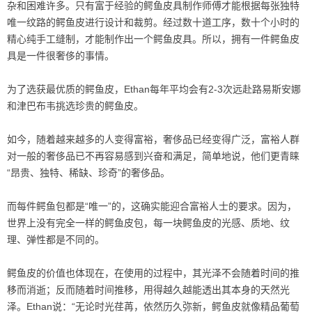
杂和困难许多。只有富于经验的鳄鱼皮具制作师傅才能根据每张独特
唯一纹路的鳄鱼皮进行设计和裁剪。经过数十道工序，数十个小时的
精心纯手工缝制，才能制作出一个鳄鱼皮具。所以，拥有一件鳄鱼皮
具是一件很奢侈的事情。
为了选获最优质的鳄鱼皮，Ethan每年平均会有2-3次远赴路易斯安娜
和津巴布韦挑选珍贵的鳄鱼皮。
如今，随着越来越多的人变得富裕，奢侈品已经变得广泛，富裕人群
对一般的奢侈品已不再容易感到兴奋和满足，简单地说，他们更青睐
“昂贵、独特、稀缺、珍奇”的奢侈品。
而每件鳄鱼包都是“唯一”的，这确实能迎合富裕人士的要求。因为，
世界上没有完全一样的鳄鱼皮包，每一块鳄鱼皮的光感、质地、纹
理、弹性都是不同的。
鳄鱼皮的价值也体现在，在使用的过程中，其光泽不会随着时间的推
移而消逝；反而随着时间推移，用得越久越能透出其本身的天然光
泽。Ethan说：“无论时光荏苒，依然历久弥新，鳄鱼皮就像精品葡萄