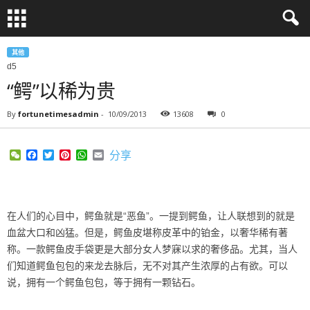
其他
d5
“鳄”以稀为贵
By
fortunetimesadmin
-
10/09/2013
13608
0
WeChat
Facebook
Twitter
Pinterest
WhatsApp
Email
分享
在人们的心目中，鳄鱼就是“恶鱼”。一提到鳄鱼，让人联想到的就是
血盆大口和凶猛。但是，鳄鱼皮堪称皮革中的铂金，以奢华稀有著
称。一款鳄鱼皮手袋更是大部分女人梦寐以求的奢侈品。尤其，当人
们知道鳄鱼包包的来龙去脉后，无不对其产生浓厚的占有欲。可以
说，拥有一个鳄鱼包包，等于拥有一颗钻石。