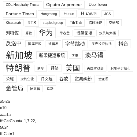
Ciputra Artpreneur
Duo Tower
CDL Hospitality Trusts
Huawei
Fortune Times
Honor
Hongmeng
JCS
RTS
TikTok
Khazanah
stapled group
临时准证
交通部
华为
刘特佐
博鳌论坛
努钦
华春莹
双景坊大楼
反送中
字节跳动
抖音
国库控股
姚福发
房产投资信托
新加坡
淡马锡
新柔捷运系统
李秦
特朗普
美国
经济
禁令
美国财政部
职总平价超市
荣耀
许文远
谷歌
贸易纠纷
虎豹企业
金正恩
金管局
陆兆福
马新
a5-2a
a10
aaa1a
fftCatCount= 1,7,22,
5624
fftCat=1