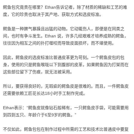
鳄鱼包究竟贵在哪里？Ethan告诉记者，除了材质的稀缺和工艺的难
度，它的珍贵也取决于其产地、获取方式和选皮标准。
鳄鱼是一种脾气暴躁且凶猛的动物。它动辄伤人，即便是在同类之
间，也时有争斗发生。Ethan 说，许多几经艰难才培养成熟的鳄鱼，
往往因为相互之间的扑打噬咬而导致皮面损坏，而不堪使用。
因此，鳄鱼皮的选皮标准比普通皮革更为苛刻。一个鳄鱼皮包的包
身，使用的只是鳄鱼喉咙以下到腹部的皮革，如果鳄鱼因为打架而在
这些部位留下了伤痕，就无法被采用。
所以，要获得良好的，无瑕疵的鳄鱼皮是很难的。而且，一件鳄鱼皮
还需要依赖工匠花长达18小时手工制作完成。
Ethan表示：“鳄鱼皮就像钻石般稀有，一只鳄鱼皮手袋，可能需要用
到四到五只、年龄介于6至9岁的鳄鱼。”
不仅如此，鳄鱼包包在制作过程中所需的工艺和技术比普通皮中要复