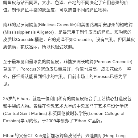
鳄鱼皮与钻石同理，大小、色泽、产地的不同决定了它们悬殊的价
值。制作鳄鱼手袋的鳄鱼皮，可以选自不同的鳄鱼物种。
南非的尼罗河鳄鱼(Niloticus Crocodile)和美国路易斯安那州的短吻鳄
(Mississippiensis Alligator)，是最常用于制作皮具的鳄鱼。短吻鳄的
皮质比Crocodile稍逊，它的光泽不如Crocodile，没有气孔。但因其皮
质饱满，花纹富丽，所以也很受欢迎。
至于最罕见和最珍贵的鳄鱼皮，非婆罗洲长吻鳄(Porosus Crocodile)
莫属了，Porocus的鳄鱼皮质量最好，价值也最高。皮质花纹均一整
齐，仔细辨认能看到细小的气孔。目前市场上的Porosus已极为罕
见。
25岁的Ethan，就是一位利用稀有的鳄鱼皮结合手工艺精心打造皮包
和手袋的人物。曾经在伦敦艺术大学的中央圣马丁艺术与设计学院
(Central Saint Martins) 和英国伦敦时装学院(London College of
Fashion)学习的他，于2009年创办了“Ethan K”品牌。
Ethan的父亲CT Koh是新加坡鳄鱼皮制革厂兴隆国际(Heng Long