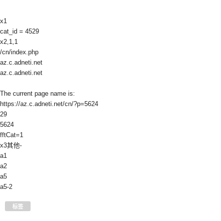
x1
cat_id = 4529
x2,1,1
/cn/index.php
az.c.adneti.net
az.c.adneti.net
The current page name is:
https://az.c.adneti.net/cn/?p=5624
29
5624
fftCat=1
x3其他-
a1
a2
a5
a5-2
标签