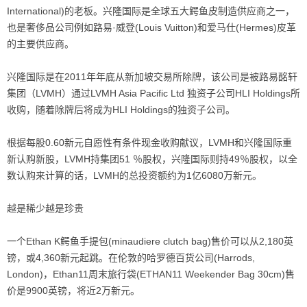
International)的老板。兴隆国际是全球五大鳄鱼皮制造供应商之一，
也是奢侈品公司例如路易·威登(Louis Vuitton)和爱马仕(Hermes)皮革
的主要供应商。
兴隆国际是在2011年年底从新加坡交易所除牌，该公司是被路易酩轩
集团（LVMH）通过LVMH Asia Pacific Ltd 独资子公司HLI Holdings所
收购，随着除牌后将成为HLI Holdings的独资子公司。
根据每股0.60新元自愿性有条件现金收购献议，LVMH和兴隆国际重
新认购新股，LVMH持集团51 ％股权，兴隆国际则持49％股权，以全
数认购来计算的话，LVMH的总投资额约为1亿6080万新元。
越是稀少越是珍贵
一个Ethan K鳄鱼手提包(minaudiere clutch bag)售价可以从2,180英
镑，或4,360新元起跳。在伦敦的哈罗德百货公司(Harrods,
London)，Ethan11周末旅行袋(ETHAN11 Weekender Bag 30cm)售
价是9900英镑，将近2万新元。