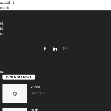
aaa1a1..1
aaa1b
b1
b2
b3
b4
EVEN MORE NEWS
video
22/01/2024
测试