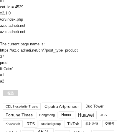
x1
cat_id = 4529
x2,1,0
/cn/index.php
az.c.adneti.net
az.c.adneti.net
The current page name is:
https://az.c.adneti.net/cn/?post_type=product
37
prod
fftCat=1
a1
a2
标签
Ciputra Artpreneur
Duo Tower
CDL Hospitality Trusts
Huawei
Fortune Times
Honor
Hongmeng
JCS
RTS
TikTok
Khazanah
stapled group
临时准证
交通部