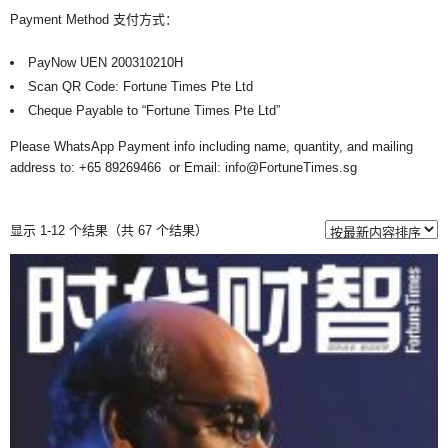
Payment Method 支付方式：
PayNow UEN 200310210H
Scan QR Code: Fortune Times Pte Ltd
Cheque Payable to “Fortune Times Pte Ltd”
Please WhatsApp Payment info including name, quantity, and mailing
address to: +65 89269466 or Email: info@FortuneTimes.sg
显示 1-12 个结果（共 67 个结果）