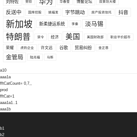
华为
刘特佐
博鳌论坛
努钦
华春莹
双景坊大楼
反送中
字节跳动
抖音
国库控股
姚福发
房产投资信托
新加坡
淡马锡
新柔捷运系统
李秦
特朗普
美国
经济
禁令
美国财政部
职总平价超市
荣耀
许文远
谷歌
贸易纠纷
虎豹企业
金正恩
金管局
陆兆福
马新
a10
aaa1a
fftCatCount= 0,7,,
prod
fftCat=1
aaa1a1..1
aaa1b
b1
b2