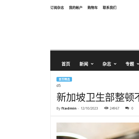
订阅杂志
我的帐户
购物车
联系我们
首页
新闻
杂志
专题
首页精选
d5
新加坡卫生部整顿不
By
ftadmin
-
12/10/2023
24967
0