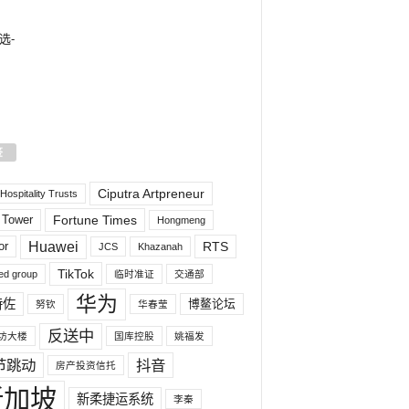
选-
签
Ciputra Artpreneur
ospitality Trusts
 Tower
Fortune Times
Hongmeng
Huawei
or
RTS
JCS
Khazanah
TikTok
ed group
临时准证
交通部
华为
特佐
博鳌论坛
努钦
华春莹
反送中
坊大楼
国库控股
姚福发
节跳动
抖音
房产投资信托
新加坡
新柔捷运系统
李秦