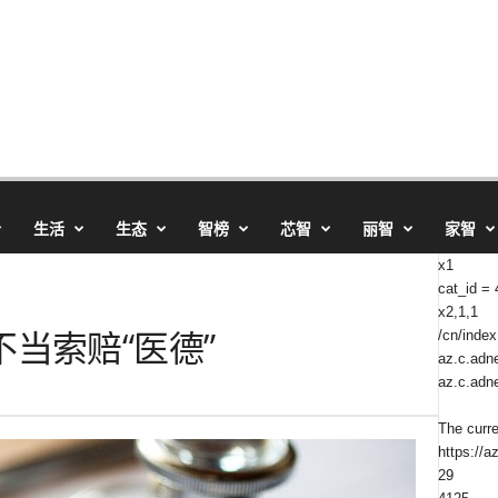
生活
生态
智榜
芯智
丽智
家智
x1
cat_id =
x2,1,1
当索赔“医德”
/cn/index
az.c.adne
az.c.adne
The curr
https://a
29