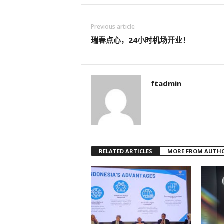
Previous article
瑞春点心，24小时机场开业！
ftadmin
RELATED ARTICLES
MORE FROM AUTH