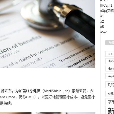
4125
fftCat=1
x3首页精
a1
a2
a5
a5-2
标
CDL H
Duo
Hon
stapl
刘
布，为加强终身健保（MediShield Life）索赔监管，去
双景
ment Office，简称CMO），以更好地管理医疗成本、避免医疗
字
期持续。