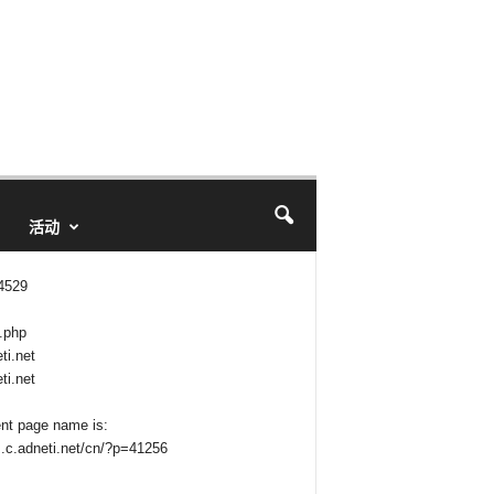
活动
 4529
.php
ti.net
ti.net
ent page name is:
z.c.adneti.net/cn/?p=41256