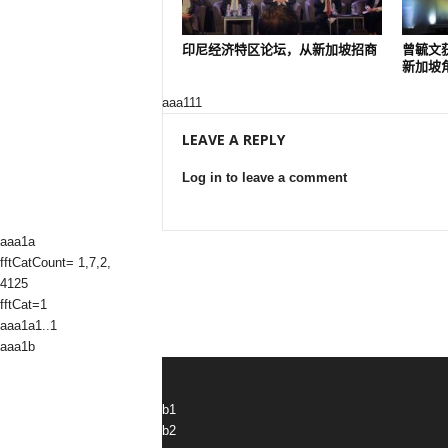
印尼经济特区论坛，从新加坡招商
曾毓文
新加坡
aaa111
LEAVE A REPLY
Log in to leave a comment
aaa1a
fftCatCount= 1,7,2,
4125
fftCat=1
aaa1a1..1
aaa1b
b1
b2