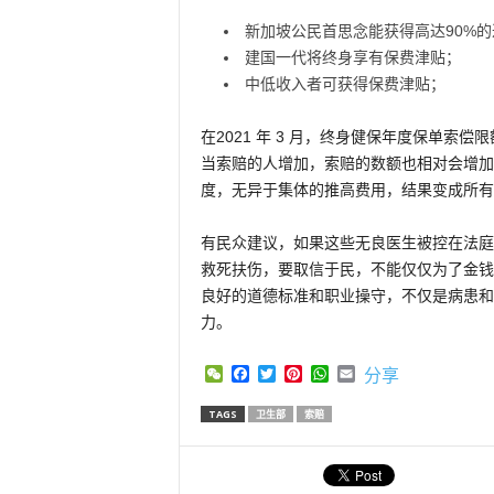
新加坡公民首思念能获得高达90%
建国一代将终身享有保费津贴；
中低收入者可获得保费津贴；
在2021 年 3 月，终身健保年度保单索偿限
当索赔的人增加，索赔的数额也相对会增加
度，无异于集体的推高费用，结果变成所有
有民众建议，如果这些无良医生被控在法庭
救死扶伤，要取信于民，不能仅仅为了金钱
良好的道德标准和职业操守，不仅是病患和
力。
WeChat
Facebook
Twitter
Pinterest
WhatsApp
Email
分享
TAGS
卫生部
索赔