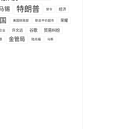
特朗普
马锡
经济
禁令
国
荣耀
美国财政部
职总平价超市
许文远
谷歌
贸易纠纷
企业
金管局
恩
陆兆福
马新