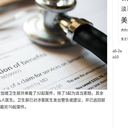
淡
美
虎豹
金正
a5-2a
a10
新加坡卫生部共审裁了32起案件，除了3起为适当索赔，其余
名私人医生。卫生部已对涉案医生发出警告或建议，并已追回部
裁另70起案件。