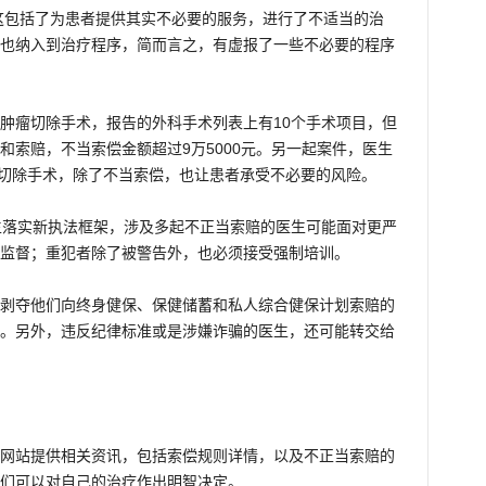
，这包括了为患者提供其实不必要的服务，进行了不适当的治
也纳入到治疗程序，简而言之，有虚报了一些不必要的程序
肿瘤切除手术，报告的外科手术列表上有10个手术项目，但
和索赔，不当索偿金额超过9万5000元。另一起案件，医生
cyst）切除手术，除了不当索偿，也让患者承受不必要的风险。
生落实新执法框架，涉及多起不正当索赔的医生可能面对更严
监督；重犯者除了被警告外，也必须接受强制培训。
剥夺他们向终身健保、保健储蓄和私人综合健保计划索赔的
。另外，违反纪律标准或是涉嫌诈骗的医生，还可能转交给
网站提供相关资讯，包括索偿规则详情，以及不正当索赔的
们可以对自己的治疗作出明智决定。