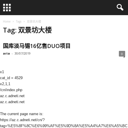
Home
Tags
双景坊大楼
Tag: 双景坊大楼
国库淡马锡16亿售DUO项目
aria
-
30/07/2019
0
x1
cat_id = 4529
x2,1,1
/cn/index.php
az.c.adneti.net
az.c.adneti.net
The current page name is:
https://az.c.adneti.net/cn/?
tag=%E5%8F%8C%E6%99%AF%E5%9D%8A%E5%A4%A7%E6%A5%BC