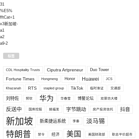
31
%E5%
fftCat=1
x3新加坡-
a1
a2
a9-2
标签
Ciputra Artpreneur
Duo Tower
CDL Hospitality Trusts
Huawei
Fortune Times
Honor
Hongmeng
JCS
RTS
TikTok
Khazanah
stapled group
临时准证
交通部
华为
刘特佐
博鳌论坛
努钦
华春莹
双景坊大楼
反送中
字节跳动
抖音
国库控股
姚福发
房产投资信托
新加坡
淡马锡
新柔捷运系统
李秦
特朗普
美国
经济
禁令
美国财政部
职总平价超市