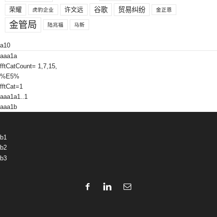
荣耀
许文远
谷歌
贸易纠纷
虎豹企业
金正恩
金管局
陆兆福
马新
a10
aaa1a
fftCatCount= 1,7,15,
%E5%
fftCat=1
aaa1a1..1
aaa1b
b1
b2
b3