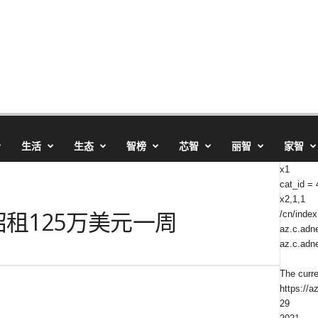
生活
生态
智榜
芯智
丽智
家智
x1
cat_id =
x2,1,1
招租125万美元一周
/cn/index
az.c.adne
az.c.adne
The curr
https://a
29