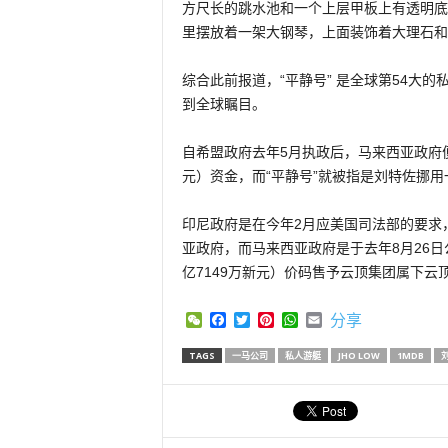
方尺长的跳水池和一个上层甲板上有透明底
里摆放着一架大钢琴，上面装饰着大理石和
综合此前报道，“平静号” 是全球第54大
到全球瞩目。
自希盟政府去年5月执政后，马来西亚政府
元）资金，而“平静号”就被指是刘特佐挪用一
印尼政府是在今年2月应美国司法部的要求
亚政府，而马来西亚政府是于去年8月26日公
亿7149万新元）价码售予云顶集团属下云
WeChat
Facebook
Twitter
Pinterest
WhatsApp
Email
分享
TAGS
一马公司
私人游艇
JHO LOW
1MDB