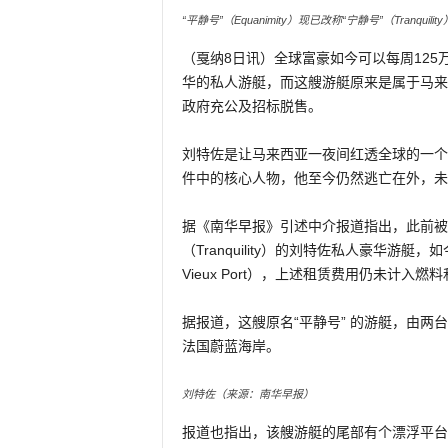
“平静号”（Equanimity）现已改称“宁静号”（Tranqui
（戛纳8日讯）全球富豪如今可以每周125
华的私人游艇，而这艘游艇原来是属于马来西
政府充公及招标脱售。
刘特佐是让马来西亚一夜间红透全球的一个
件中的核心人物，他至今仍然逃亡在外，未
据《南华早报》引述中介报道指出，此前被称为“
（Tranquility）的刘特佐私人豪华游艇，如
Vieux Port），上述租赁费用仍未计入燃
据报道，这艘原名“平静号” 的游艇，由两
法国蔚蓝海岸。
刘特佐（来源：南华早报）
报道也指出，该艘游艇的尾部有个漂浮平台