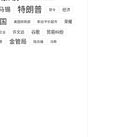
特朗普
马锡
经济
禁令
国
荣耀
美国财政部
职总平价超市
许文远
谷歌
贸易纠纷
企业
金管局
恩
陆兆福
马新