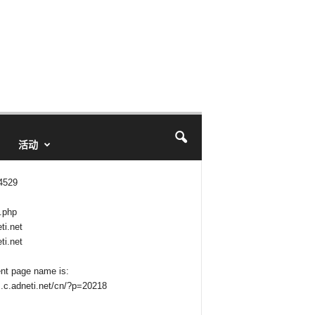
活动
 4529
.php
ti.net
ti.net
ent page name is:
z.c.adneti.net/cn/?p=20218