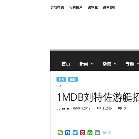
订阅杂志
我的帐户
购物车
联系我们
首页
新闻
杂志
专题
新闻
国际
d5
1MDB刘特佐游艇
By
aria
-
08/07/2019
15245
0
WeChat
Facebook
Twitter
Pinterest
WhatsApp
Email
分享