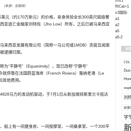
2021
lity）（来源：互联网）
fftCat=1
x3国际-
万美元（约170万新元）的价格，亲身体验全长300英尺超级奢
a1
亚逃亡金融家刘特佐（Jho Low）所有，之后已被马来西亚
a2
a5
a5-2
马来西亚发展有限公司（简称一马公司或1MDB）贪腐丑闻案
标
被逮捕归案。
CDL H
平静号”（Equanimity），现已改称“宁静号”
Duo
今就停靠在法国蔚蓝海岸（French Riviera）戛纳老港（Le
Hon
料和其他费用。
stapl
台4828马力的发动机驱动，于7月1日从新加坡经斯里兰卡抵达
刘
双景
字
、船上有一间健身房、一间按摩室、一间桑拿室、一个200平