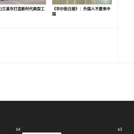
力兰溪市打造新时代典型工
《华尔街日报》：外国人不愿来中
国
b4
b3