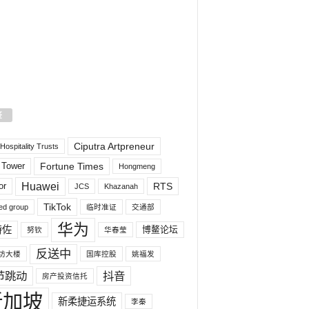
签
Ciputra Artpreneur
ospitality Trusts
 Tower
Fortune Times
Hongmeng
Huawei
or
RTS
JCS
Khazanah
TikTok
ed group
临时准证
交通部
华为
特佐
博鳌论坛
努钦
华春莹
反送中
坊大楼
国库控股
姚福发
节跳动
抖音
房产投资信托
新加坡
新柔捷运系统
李秦