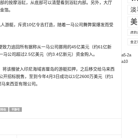
部的按摩浴缸，从底部可以清楚看到浴缸内部。另外，大厅
淡
金箔。
美
的私人游艇，斥资10亿令吉打造，随着一马公司舞弊案爆发而受
虎豹
金正
便致力追回所有据称从一马公司挪用的45亿美元（约61亿新
马公司超过2.5亿美元（约3.4亿新元）资金购入。
a5-2a
a10
，将该艘驶入印尼海域峇厘岛的游艇扣押，之后移交给马来西
开招标脱售，至到今年4月3日成功以1亿2600万美元（约1
顶马来西亚有限公司。
刘特佐
平静号