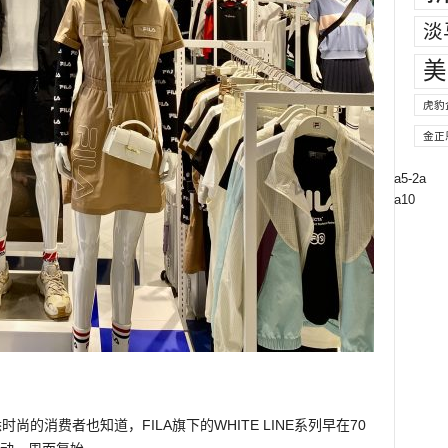
淡
美
虎豹
金正
a5-2a
a10
尚的消费者也知道，FILA旗下的WHITE LINE系列早在70