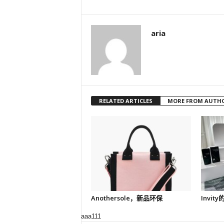
aria
RELATED ARTICLES
MORE FROM AUTH
Anothersole，新品环保
Invit
aaa111