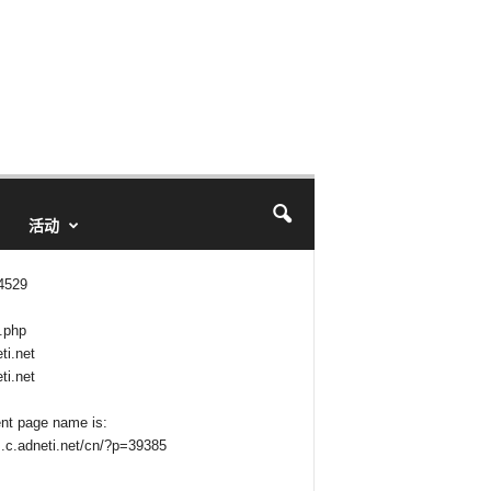
活动
 4529
.php
ti.net
ti.net
ent page name is:
z.c.adneti.net/cn/?p=39385