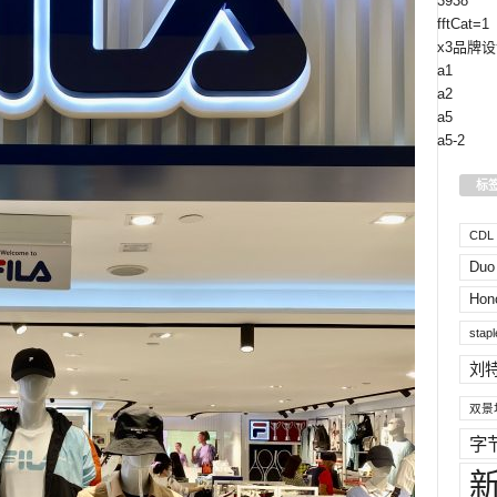
3938
fftCat=1
x3品牌设
a1
a2
a5
a5-2
标
CDL H
Duo
Hon
stapl
刘
双景
字