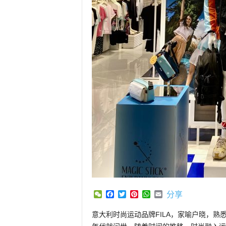
WeChat
Facebook
Twitter
Pinterest
WhatsApp
Email
分享
意大利时尚运动品牌FILA，家喻户晓，熟悉时