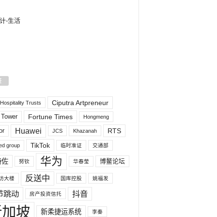
计-生活
签
Ciputra Artpreneur
ospitality Trusts
 Tower
Fortune Times
Hongmeng
Huawei
or
RTS
JCS
Khazanah
TikTok
ed group
临时准证
交通部
华为
特佐
博鳌论坛
努钦
华春莹
反送中
坊大楼
国库控股
姚福发
节跳动
抖音
房产投资信托
新加坡
新柔捷运系统
李秦