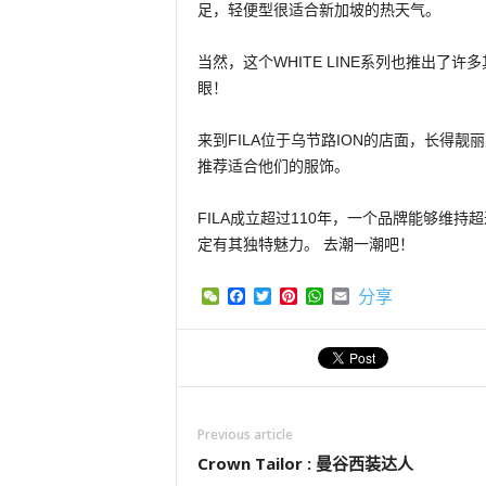
足，轻便型很适合新加坡的热天气。
当然，这个WHITE LINE系列也推出
眼！
来到FILA位于乌节路ION的店面，长得靓
推荐适合他们的服饰。
FILA成立超过110年，一个品牌能够维
定有其独特魅力。 去潮一潮吧！
WeChat
Facebook
Twitter
Pinterest
WhatsApp
Email
分享
Previous article
Crown Tailor : 曼谷西装达人