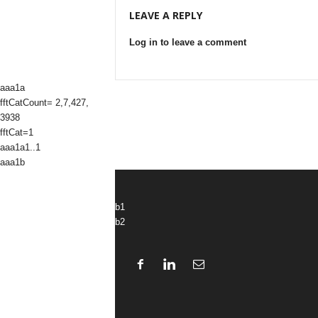
LEAVE A REPLY
Log in to leave a comment
aaa1a
fftCatCount= 2,7,427,
3938
fftCat=1
aaa1a1..1
aaa1b
b1
b2