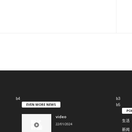
b4
b3
EVEN MORE NEWS
b5
PO
video
生活
22/01/2024
新闻