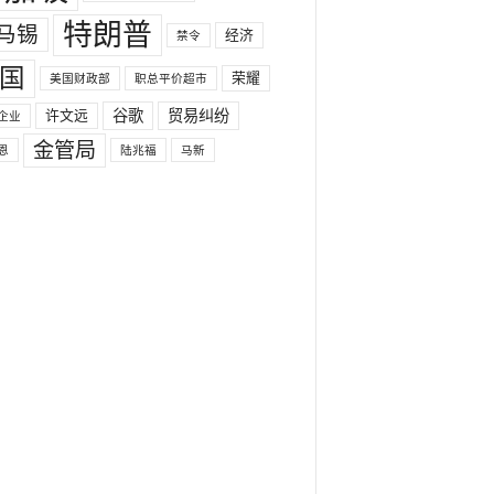
特朗普
马锡
经济
禁令
国
荣耀
美国财政部
职总平价超市
许文远
谷歌
贸易纠纷
企业
金管局
恩
陆兆福
马新