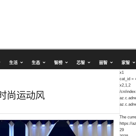
生活
生态
智榜
芯智
丽智
家智
x1
cat_id =
x2,1,2
INE时尚运动风
/cn/index
az.c.adne
az.c.adne
The curr
https://a
29