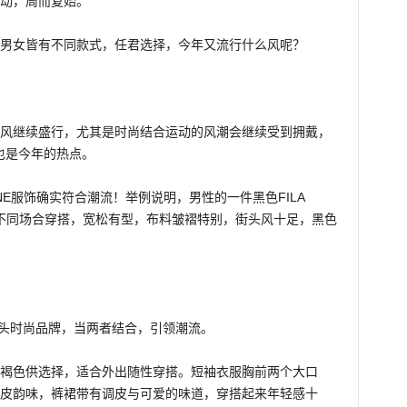
动，周而复始。
来新款，男女皆有不同款式，任君选择，今年又流行什么风呢？
风继续盛行，尤其是时尚结合运动的风潮会继续受到拥戴，
fit) 也是今年的热点。
LINE服饰确实符合潮流！举例说明，男性的一件黑色FILA
。可在不同场合穿搭，宽松有型，布料皱褶特别，街头风十足，黑色
来自日本的街头时尚品牌，当两者结合，引领潮流。
褐色供选择，适合外出随性穿搭。短袖衣服胸前两个大口
皮韵味，裤裙带有调皮与可爱的味道，穿搭起来年轻感十