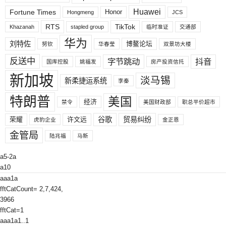
Huawei
Fortune Times
Honor
Hongmeng
JCS
RTS
TikTok
Khazanah
stapled group
临时准证
交通部
华为
刘特佐
博鳌论坛
努钦
华春莹
双景坊大楼
反送中
字节跳动
抖音
国库控股
姚福发
房产投资信托
新加坡
淡马锡
新柔捷运系统
李秦
特朗普
美国
经济
禁令
美国财政部
职总平价超市
荣耀
许文远
谷歌
贸易纠纷
虎豹企业
金正恩
金管局
陆兆福
马新
a5-2a
a10
aaa1a
fftCatCount= 2,7,424,
3966
fftCat=1
aaa1a1..1