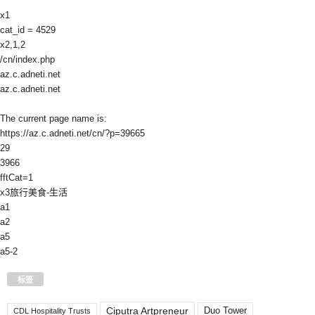
x1
cat_id = 4529
x2,1,2
/cn/index.php
az.c.adneti.net
az.c.adneti.net
The current page name is:
https://az.c.adneti.net/cn/?p=39665
29
3966
fftCat=1
x3旅行美食-生活
a1
a2
a5
a5-2
标签
Ciputra Artpreneur
Duo Tower
CDL Hospitality Trusts