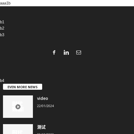
aaa1b
b1
b2
b3
b4
EVEN MORE NEWS
video
22/01/2024
测试