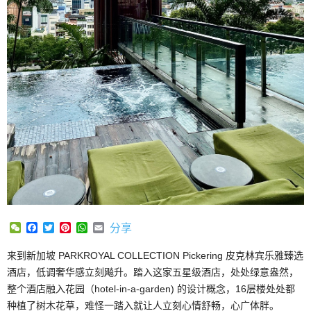
WeChat
Facebook
Twitter
Pinterest
WhatsApp
Email
分享
来到新加坡 PARKROYAL COLLECTION Pickering 皮克林宾乐雅臻选
酒店，低调奢华感立刻飚升。踏入这家五星级酒店，处处绿意盎然，
整个酒店融入花园（hotel-in-a-garden) 的设计概念，16层楼处处都
种植了树木花草，难怪一踏入就让人立刻心情舒畅，心广体胖。