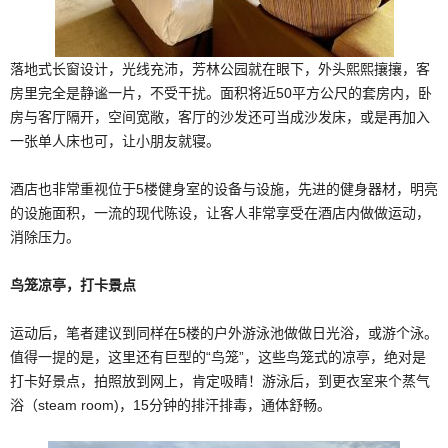
落地式长窗设计，光线充沛，芳林公园就在眼下，外头熙熙攘攘，客
房里完全是静谧一片，不受干扰。面积将近50平方公尺的套房内，卧
房与客厅隔开，空间宽敞，客厅的沙发还可当成沙发床，或是再加入
一张单人床也可，让小朋友就寝。
酒店也非常重视位于5楼健身室的设备与设施，先进的健身器材，明亮
的设施面积，一流的现代陈设，让客人非常享受在酒店内做做运动，
消除压力。
鸟笼凉亭，打卡景点
运动后，笔者建议到同样在5楼的户外游泳池做做日光浴，或游个泳。
值得一提的是，这里还有巨型的“鸟笼”，这些鸟笼式的凉亭，绝对是
打卡好景点，拍照放到网上，肯定吸睛！游泳后，到更衣室来个蒸气
浴（steam room)，15分钟的排汗排毒，通体舒畅。