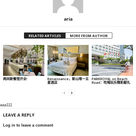
aria
RELATED ARTICLES
MORE FROM AUTHOR
两间新餐馆开业!
Renaissance，新山唯一五
PARKROYAL on Beach
星酒店
Road：吃喝玩乐精彩献礼
aaa111
LEAVE A REPLY
Log in to leave a comment