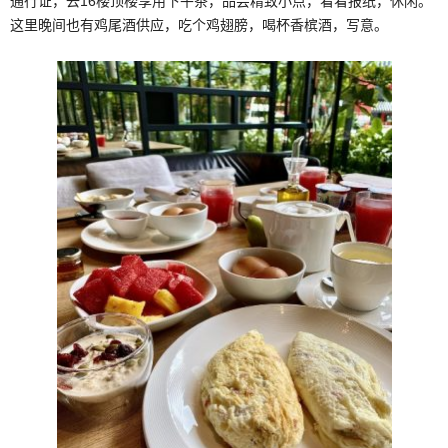
通行证，去16楼顶楼享用下午茶，品尝精致小点，看看报纸，休闲。
这里晚间也有鸡尾酒供应，吃个鸡翅膀，喝杯香槟酒，写意。