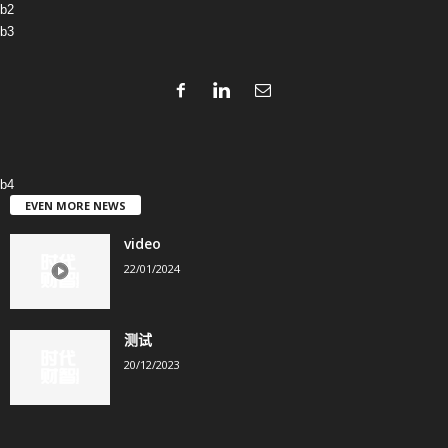
b2
b3
b4
EVEN MORE NEWS
video
22/01/2024
测试
20/12/2023