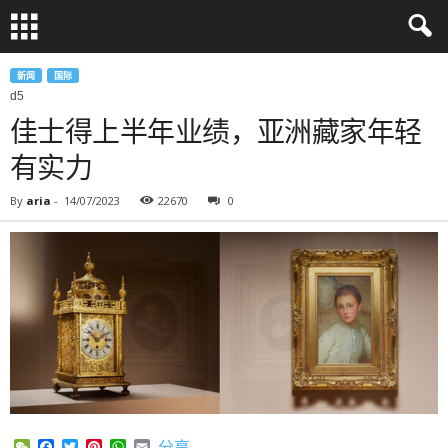
新闻
国际
d5
佳士得上半年业绩，亚洲藏家年轻
有实力
By
aria
-
14/07/2023
22670
0
WeChat
Facebook
Twitter
Pinterest
WhatsApp
Email
分享