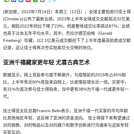
(新加坡，2023年7月14日）本周三（12日），全球主要拍卖行佳士得
(Christie’s)公布了最新业绩，2023年上半年全球成交总额高达32亿美
元，相较2022年同比下降了23%，但是整体成交比率高达87%，业绩
也高于过去五年平均水平。其中，杰拉尔德范伯格（Gerald
Fineberg）珍藏，以2.1亿美元成交额创下了上半年度最高拍卖成交额
记录，这让佳士得再次夯实拍卖巨头交椅的地位。
亚洲千禧藏家更年轻 尤喜古典艺术
数据显示，网上竞投参与度不断飙升，与疫情前的2019年占45%相
比，上半年有近80%竞投来自网上，比疫情前增长近一倍。买家中，
有31%为首次参与佳士得拍卖，当中更有38%为千禧一代或更年轻一
代。
佳士得亚太区总裁Francis Belin表示，亚洲千禧一代买家的平均年龄
比其他地区年轻，这反映了亚洲的资金流向。 佳士得接下来希望通过
对的销售、对的物品以及对的媒介和数字创新进行沟通来与这些年轻
买家互动。