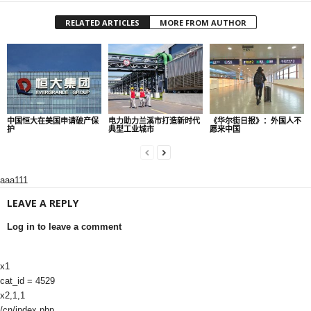
RELATED ARTICLES
MORE FROM AUTHOR
中国恒大在美国申请破产保
电力助力兰溪市打造新时代
《华尔街日报》：外国人不
护
典型工业城市
愿来中国
aaa111
LEAVE A REPLY
Log in to leave a comment
x1
cat_id = 4529
x2,1,1
/cn/index.php