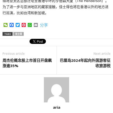
得将亚太区总部迁址至香港中环的亨德森大厦（The Henderson）。
为了进一步与亚洲地区的藏家接触，佳士得也将在香港以外的地方进
行巡演，比如台湾和新加坡。
WeChat
Facebook
Twitter
Pinterest
WhatsApp
Email
分享
TAGS
佳士得
Previous article
Next article
周杰伦概念股上市首日开盘飙
巴厘岛2024年起向外国游客征
涨逾35%
收旅游税
aria