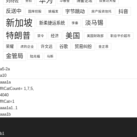
华为
刘特佐
博鳌论坛
努钦
华春莹
双景坊大楼
反送中
字节跳动
抖音
国库控股
姚福发
房产投资信托
新加坡
淡马锡
新柔捷运系统
李秦
特朗普
美国
经济
禁令
美国财政部
职总平价超市
荣耀
许文远
谷歌
贸易纠纷
虎豹企业
金正恩
金管局
陆兆福
马新
a5-2a
a10
aaa1a
fftCatCount= 1,7,5,
4040
fftCat=1
aaa1a1..1
aaa1b
b1