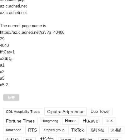
az.c.adneti.net
az.c.adneti.net
The current page name is:
https://az.c.adneti.net/cn/?p=40406
29
4040
fftCat=1
x3国际-
a1
a2
a5
a5-2
标签
Ciputra Artpreneur
Duo Tower
CDL Hospitality Trusts
Huawei
Fortune Times
Honor
Hongmeng
JCS
RTS
TikTok
Khazanah
stapled group
临时准证
交通部