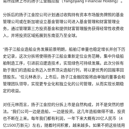
易所挂牌上市的扬子江金融控股（Yangzijiang Financial Holding）。
分拆后的扬子江金控公司计划通过收购持有资本市场服务牌照的基金
管理公司或在新加坡设立基金管理公司进入基金管理和财富管理业
务，通过管理第三方投资基金和提供财富管理服务获得经常性收费收
入，并将投资区域拓展到东南亚乃至全球。
“扬子江船业造船业务发展前景明朗，船舶订单量也稳定增长并创下历
史记录，这次分拆将使得扬子江船业重新定位业务范畴，集中升级船
舶制造工序，引进前沿建造技术，实现绿色可持续发展。此次分拆有
助于我们的造船业务迈入世界顶尖造船行列，将以更优秀的回报率回
馈股东。”任元林表示，上市后，扬子江金融控股将由单独的董事会和
管理团队领导，实现更专业化和独立化的公司管理，从而实现长期稳
定的收益。
对任元林而言，扬子江金控的分拆上市是自然构成，并不是突然的想
法。“我们公司一边是造船，一边是投资。这几年造船做得不错，投资
也不断在上来。每年我们都有利润，一年下来大概有20亿人民币（4
亿1500万新元）左右，随着时间积累，越来越多。如果不把这些钱用