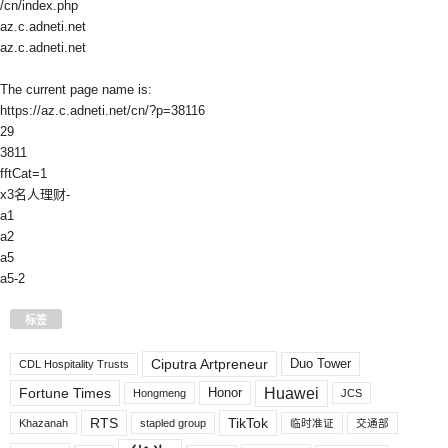
/cn/index.php
az.c.adneti.net
az.c.adneti.net
The current page name is:
https://az.c.adneti.net/cn/?p=38116
29
3811
fftCat=1
x3名人理财-
a1
a2
a5
a5-2
标签
Ciputra Artpreneur
Duo Tower
CDL Hospitality Trusts
Huawei
Fortune Times
Honor
Hongmeng
JCS
RTS
TikTok
Khazanah
stapled group
临时准证
交通部