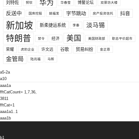
华为
刘特佐
博鳌论坛
努钦
华春莹
双景坊大楼
反送中
字节跳动
抖音
国库控股
姚福发
房产投资信托
新加坡
淡马锡
新柔捷运系统
李秦
特朗普
美国
经济
禁令
美国财政部
职总平价超市
荣耀
许文远
谷歌
贸易纠纷
虎豹企业
金正恩
金管局
陆兆福
马新
a5-2a
a10
aaa1a
fftCatCount= 1,7,36,
3811
fftCat=1
aaa1a1..1
aaa1b
b1