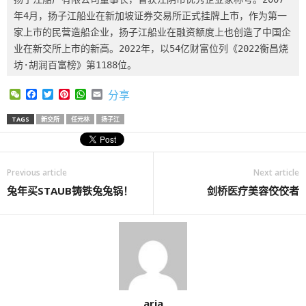
年4月，扬子江船业在新加坡证券交易所正式挂牌上市，作为第一
家上市的民营造船企业，扬子江船业在融资额度上也创造了中国企
业在新交所上市的新高。2022年，以54亿财富位列《2022衡昌烧
坊·胡润百富榜》第1188位。
WeChat
Facebook
Twitter
Pinterest
WhatsApp
Email
分享
TAGS
新交所
任元林
扬子江
Previous article
Next article
兔年买STAUB铸铁兔兔锅！
剑桥医疗美容佼佼者
aria