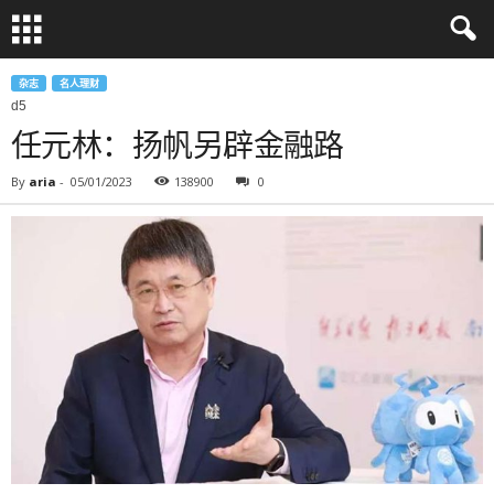
杂志
名人理财
d5
任元林：扬帆另辟金融路
By
aria
-
05/01/2023
138900
0