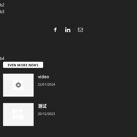
b2
b3
b4
EVEN MORE NEWS
video
22/01/2024
测试
20/12/2023