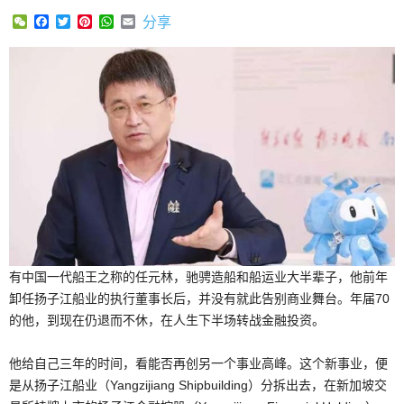
WeChat
Facebook
Twitter
Pinterest
WhatsApp
Email
分享
有中国一代船王之称的任元林，驰骋造船和船运业大半辈子，他前年
卸任扬子江船业的执行董事长后，并没有就此告别商业舞台。年届70
的他，到现在仍退而不休，在人生下半场转战金融投资。
他给自己三年的时间，看能否再创另一个事业高峰。这个新事业，便
是从扬子江船业（Yangzijiang Shipbuilding）分拆出去，在新加坡交